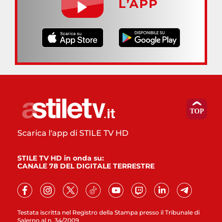
L’APP
Scarica l'app di STILE TV HD
STILE TV HD in onda su:
CANALE 78 DEL DIGITALE TERRESTRE
Testata iscritta nel Registro della Stampa presso il Tribunale di
Salerno al n. 34/2009