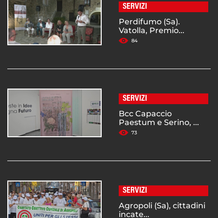
SERVIZI
Perdifumo (Sa).
Vatolla, Premio...
84
SERVIZI
Bcc Capaccio
Paestum e Serino, ...
73
SERVIZI
Agropoli (Sa), cittadini
incate...