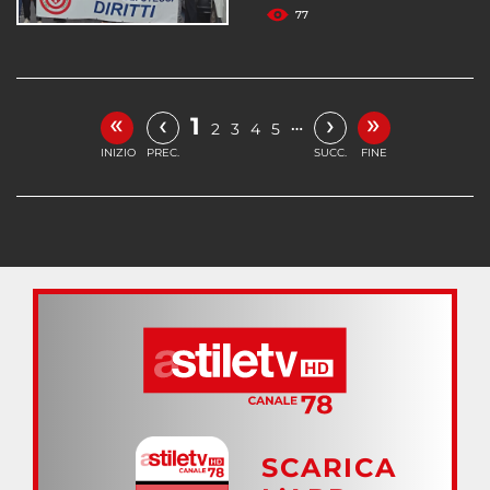
77
«
»
‹
›
1
…
2
3
4
5
INIZIO
PREC.
SUCC.
FINE
SCARICA