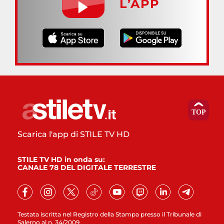
L’APP
Scarica l'app di STILE TV HD
STILE TV HD in onda su:
CANALE 78 DEL DIGITALE TERRESTRE
Testata iscritta nel Registro della Stampa presso il Tribunale di
Salerno al n. 34/2009