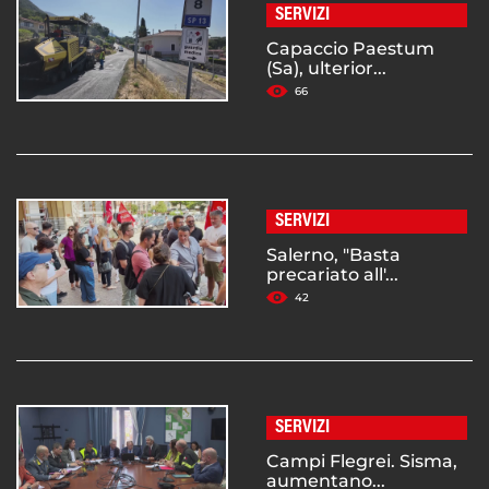
SERVIZI
Capaccio Paestum
(Sa), ulterior...
66
SERVIZI
Salerno, "Basta
precariato all'...
42
SERVIZI
Campi Flegrei. Sisma,
aumentano...