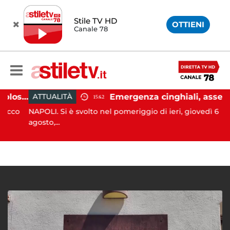
Stile TV HD
OTTIENI
Canale 78
Salerno, colpi di pistola esplosi a Pastena: paura tra i residenti
Emergenza cinghiali, assessora Serluca: “Al via il Tavolo tecnico permanente della Regione Campania”
ATTUALITÀ
15:42
co
NAPOLI. Si è svolto nel pomeriggio di ieri, giovedì 6
agosto,...