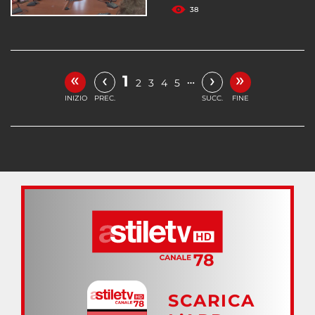
38
«
»
‹
›
1
…
2
3
4
5
INIZIO
PREC.
SUCC.
FINE
SCARICA