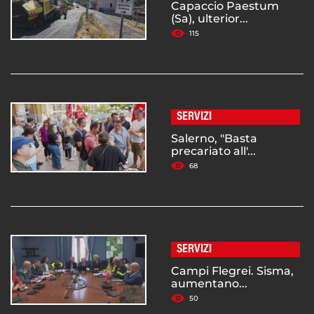
Capaccio Paestum
(Sa), ulterior...
115
SERVIZI
Salerno, "Basta
precariato all'...
68
SERVIZI
Campi Flegrei. Sisma,
aumentano...
50