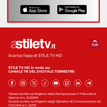
Scarica l'app di STILE TV HD
STILE TV HD in onda su:
CANALE 78 DEL DIGITALE TERRESTRE
Testata iscritta nel Registro della Stampa presso il Tribunale di
Salerno al n. 34/2009
Società iscritta nel Registro degli Operatori di Comunicazione c/o
l’AGCOM al n. 20133