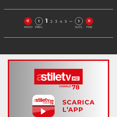
«
»
‹
›
1
…
2
3
4
5
INIZIO
PREC.
SUCC.
FINE
SCARICA
L’APP