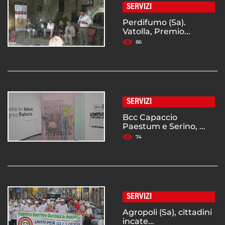
SERVIZI
Perdifumo (Sa).
Vatolla, Premio...
86
SERVIZI
Bcc Capaccio
Paestum e Serino, ...
74
SERVIZI
Agropoli (Sa), cittadini
incate...