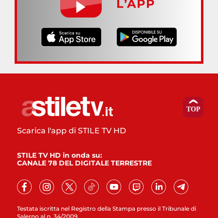
L’APP
Scarica l'app di STILE TV HD
STILE TV HD in onda su:
CANALE 78 DEL DIGITALE TERRESTRE
Testata iscritta nel Registro della Stampa presso il Tribunale di
Salerno al n. 34/2009