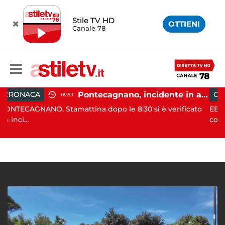
Stile TV HD
OTTIENI
Canale 78
Pontecagnano, incidente in autostrada: 5 giovani feriti
CRONACA
09:53
. Stamattina dopo le 8:30 si è verificato
EBOLI. Nella nott
con ar...