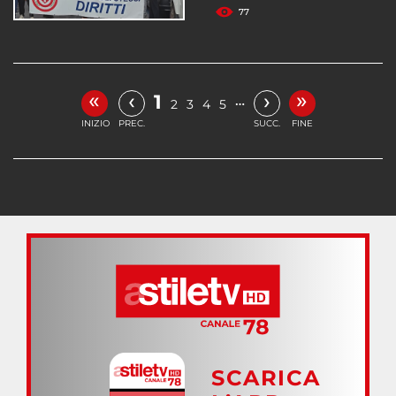
77
«
»
‹
›
1
…
2
3
4
5
INIZIO
PREC.
SUCC.
FINE
SCARICA