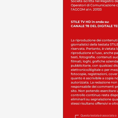
Società iscritta nel Registro de
Operatori di Comunicazione c
l’AGCOM al n. 20133
STILE TV HD in onda su:
CANALE 78 DEL DIGITALE T
La riproduzione dei contenuti
giornalistici della testata STI
riservata. Pertanto, è vietata l
riproduzione e l’uso, anche par
testi, fotografie, contenuti au
filmati, loghi, grafiche aziendal
pubblicitarie, con qualsiasi di
elettronico/digitale o per mez
fotocopie, registrazioni, cover
quanto è ascrivibile a copia n
autorizzata. La redazione non
responsabile dei commenti pr
sito. Non potendo esercitare 
controllo continuo resta dispo
eliminarli su segnalazione qual
stessi risultano offensivi e oltr