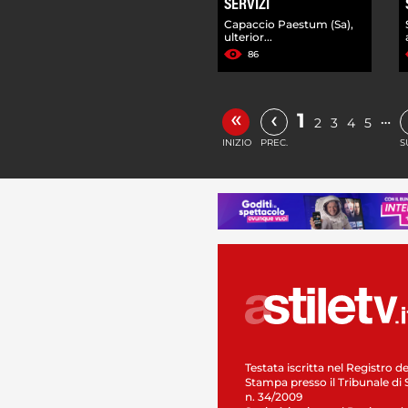
SERVIZI
Capaccio Paestum (Sa),
ulterior...
86
«
‹
1
…
2
3
4
5
INIZIO
PREC.
S
Testata iscritta nel Registro de
Stampa presso il Tribunale di 
n. 34/2009