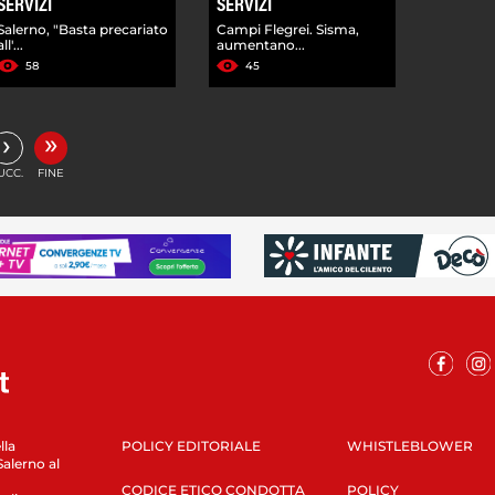
SERVIZI
SERVIZI
Salerno, "Basta precariato
Campi Flegrei. Sisma,
all'...
aumentano...
58
45
»
›
UCC.
FINE
lla
POLICY EDITORIALE
WHISTLEBLOWER
Salerno al
CODICE ETICO CONDOTTA
POLICY