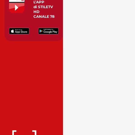
L’APP
di STILETV
HD
CANALE 78