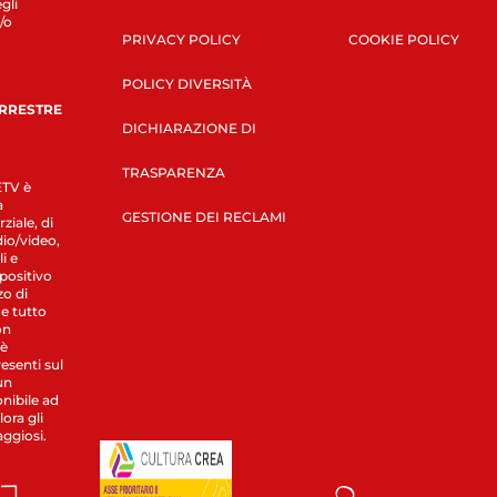
gli
/o
PRIVACY POLICY
COOKIE POLICY
POLICY DIVERSITÀ
ERRESTRE
DICHIARAZIONE DI
TRASPARENZA
LETV è
a
GESTIONE DEI RECLAMI
ziale, di
dio/video,
i e
spositivo
zo di
 e tutto
on
 è
esenti sul
un
nibile ad
ora gli
aggiosi.