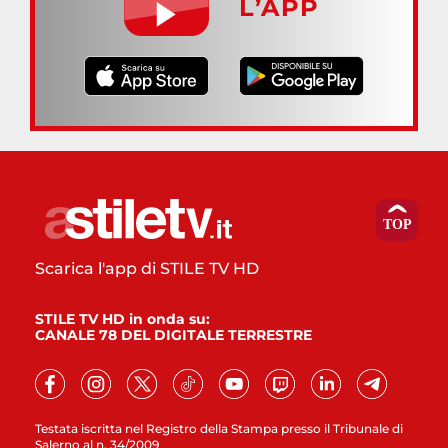
L’APP
Scarica l'app di STILE TV HD
STILE TV HD in onda su:
CANALE 78 DEL DIGITALE TERRESTRE
Testata iscritta nel Registro della Stampa presso il Tribunale di
Salerno al n. 34/2009