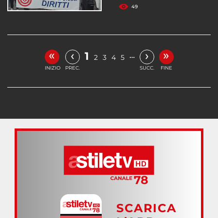
49
«
»
‹
›
1
…
2
3
4
5
INIZIO
PREC.
SUCC.
FINE
SCARICA