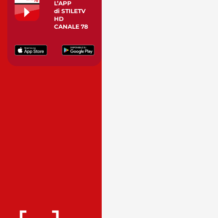
L’APP
di STILETV
HD
CANALE 78