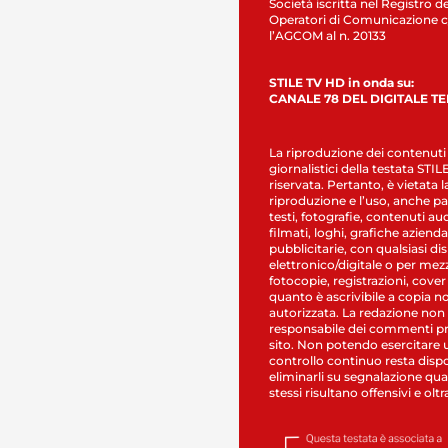
Società iscritta nel Registro de
Operatori di Comunicazione c
l’AGCOM al n. 20133
STILE TV HD in onda su:
CANALE 78 DEL DIGITALE T
La riproduzione dei contenuti
giornalistici della testata STI
riservata. Pertanto, è vietata l
riproduzione e l’uso, anche par
testi, fotografie, contenuti au
filmati, loghi, grafiche aziendal
pubblicitarie, con qualsiasi di
elettronico/digitale o per mez
fotocopie, registrazioni, cover
quanto è ascrivibile a copia n
autorizzata. La redazione non
responsabile dei commenti pr
sito. Non potendo esercitare 
controllo continuo resta dispo
eliminarli su segnalazione qual
stessi risultano offensivi e oltr