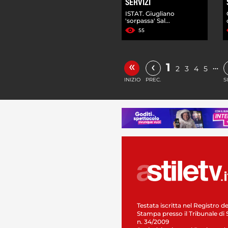
SERVIZI
ISTAT. Giugliano
'sorpassa' Sal...
55
«
‹
1
…
2
3
4
5
INIZIO
PREC.
S
Testata iscritta nel Registro de
Stampa presso il Tribunale di 
n. 34/2009