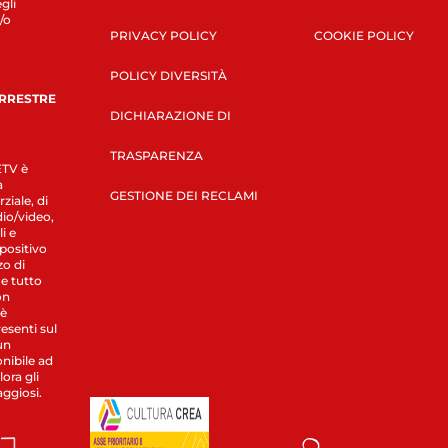
gli
/o
PRIVACY POLICY
COOKIE POLICY
POLICY DIVERSITÀ
ERRESTRE
DICHIARAZIONE DI
TRASPARENZA
LETV è
a
GESTIONE DEI RECLAMI
ziale, di
dio/video,
i e
spositivo
zo di
 e tutto
on
 è
esenti sul
un
nibile ad
ora gli
aggiosi.