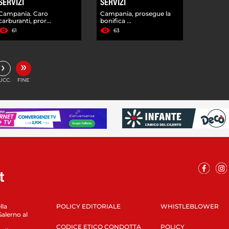
SERVIZI
SERVIZI
Campania. Caro
Campania, prosegue la
carburanti, pror...
bonifica ...
61
63
»
›
UCC.
FINE
lla
POLICY EDITORIALE
WHISTLEBLOWER
Salerno al
CODICE ETICO CONDOTTA
POLICY