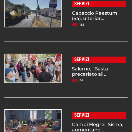
SERVIZI
Capaccio Paestum
(Sa), ulterior...
135
SERVIZI
Salerno, "Basta
precariato all'...
84
SERVIZI
Campi Flegrei. Sisma,
aumentano...