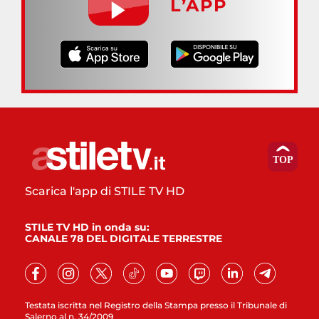
L’APP
Scarica l'app di STILE TV HD
STILE TV HD in onda su:
CANALE 78 DEL DIGITALE TERRESTRE
Testata iscritta nel Registro della Stampa presso il Tribunale di
Salerno al n. 34/2009