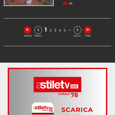
63
«
»
‹
›
1
…
2
3
4
5
INIZIO
PREC.
SUCC.
FINE
SCARICA