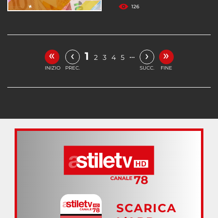
126
«
»
‹
›
1
…
2
3
4
5
INIZIO
PREC.
SUCC.
FINE
SCARICA