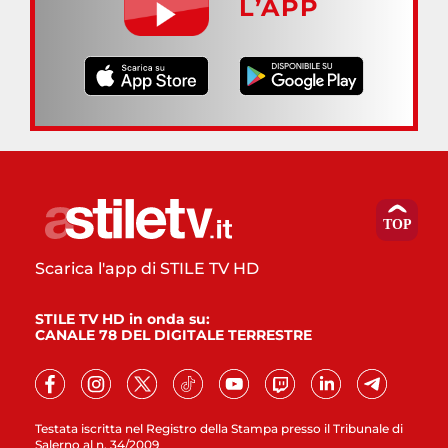
L’APP
Scarica l'app di STILE TV HD
STILE TV HD in onda su:
CANALE 78 DEL DIGITALE TERRESTRE
Testata iscritta nel Registro della Stampa presso il Tribunale di
Salerno al n. 34/2009