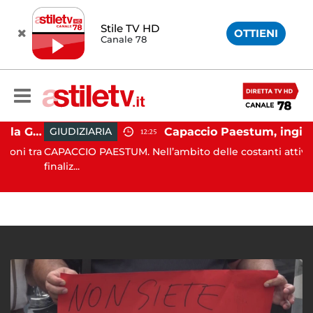
Stile TV HD
OTTIENI
Canale 78
Capaccio Paestum, istituita la Guardia Medica Turistica presso il Psaut di Piazza Santini
Capaccio Paestum, ingiurie alla Polizia Municipale sui social: i
GIUDIZIARIA
12:25
i tra
CAPACCIO PAESTUM. Nell’ambito delle costanti attività
finaliz...