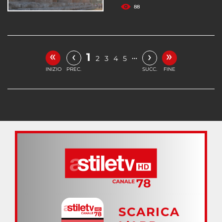
88
«
»
‹
›
1
…
2
3
4
5
INIZIO
PREC.
SUCC.
FINE
SCARICA