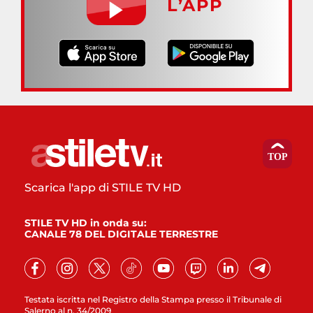
L’APP
Scarica l'app di STILE TV HD
STILE TV HD in onda su:
CANALE 78 DEL DIGITALE TERRESTRE
Testata iscritta nel Registro della Stampa presso il Tribunale di
Salerno al n. 34/2009