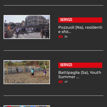
SERVIZI
Pozzuoli (Na), residenti
e sfol...
35
SERVIZI
Battipaglia (Sa), Youth
Summer ...
47