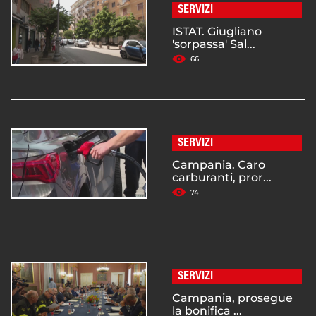
SERVIZI
ISTAT. Giugliano
'sorpassa' Sal...
66
SERVIZI
Campania. Caro
carburanti, pror...
74
SERVIZI
Campania, prosegue
la bonifica ...