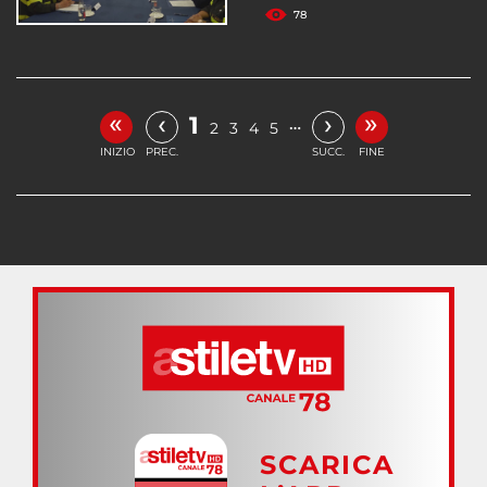
78
«
»
‹
›
1
…
2
3
4
5
INIZIO
PREC.
SUCC.
FINE
SCARICA