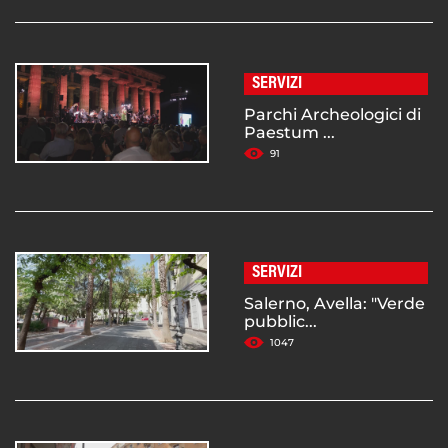
SERVIZI
Parchi Archeologici di
Paestum ...
91
SERVIZI
Salerno, Avella: "Verde
pubblic...
1047