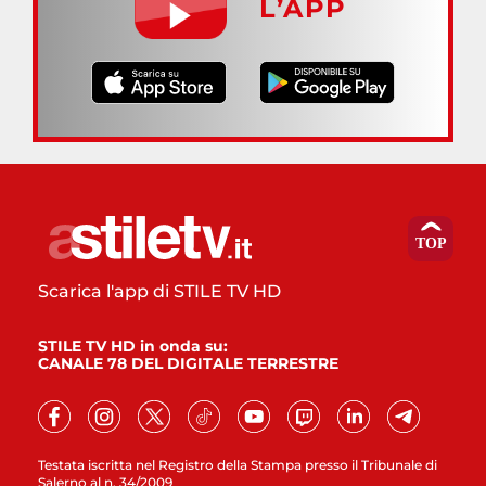
L’APP
Scarica l'app di STILE TV HD
STILE TV HD in onda su:
CANALE 78 DEL DIGITALE TERRESTRE
Testata iscritta nel Registro della Stampa presso il Tribunale di
Salerno al n. 34/2009