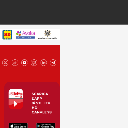
SCARICA
L’APP
di STILETV
HD
CANALE 78