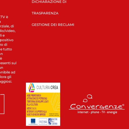
DICHIARAZIONE DI
TRASPARENZA
LETV è
a
GESTIONE DEI RECLAMI
ziale, di
dio/video,
i e
spositivo
zo di
 e tutto
on
 è
esenti sul
un
nibile ad
ora gli
aggiosi.