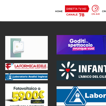
HOME
CR