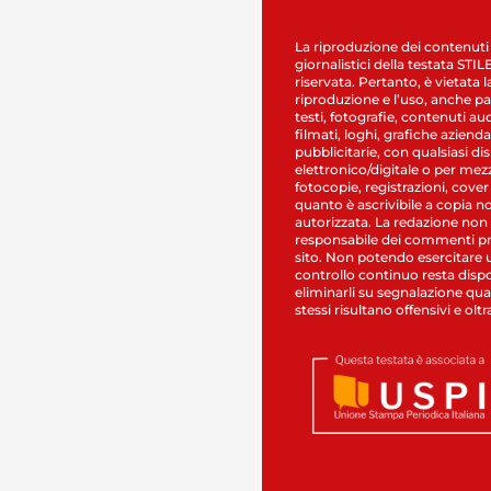
La riproduzione dei contenuti
giornalistici della testata STI
riservata. Pertanto, è vietata l
riproduzione e l’uso, anche par
testi, fotografie, contenuti au
filmati, loghi, grafiche aziendal
pubblicitarie, con qualsiasi di
elettronico/digitale o per mez
fotocopie, registrazioni, cover
quanto è ascrivibile a copia n
autorizzata. La redazione non
responsabile dei commenti pr
sito. Non potendo esercitare 
controllo continuo resta dispo
eliminarli su segnalazione qual
stessi risultano offensivi e oltr