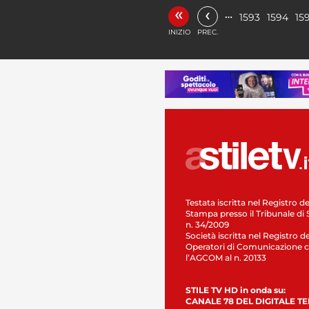
«
‹
…
1593
1594
15
INIZIO
PREC.
Testata iscritta nel Registro de
Stampa presso il Tribunale di 
n. 34/2009
Società iscritta nel Registro de
Operatori di Comunicazione c
l’AGCOM al n. 20133
STILE TV HD in onda su:
CANALE 78 DEL DIGITALE T