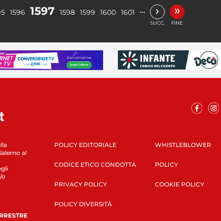
»
›
1597
…
95
1596
1598
1599
1600
1601
SUCC.
FINE
lla
POLICY EDITORIALE
WHISTLEBLOWER
Salerno al
CODICE ETICO CONDOTTA
POLICY
gli
/o
PRIVACY POLICY
COOKIE POLICY
POLICY DIVERSITÀ
ERRESTRE