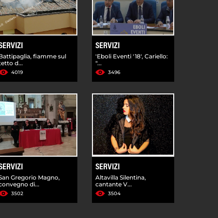
SERVIZI
SERVIZI
Battipaglia, fiamme sul
'Eboli Eventi '18', Cariello:
tetto d...
"...
4019
3496
SERVIZI
SERVIZI
San Gregorio Magno,
Altavilla Silentina,
convegno di...
cantante V...
3502
3504