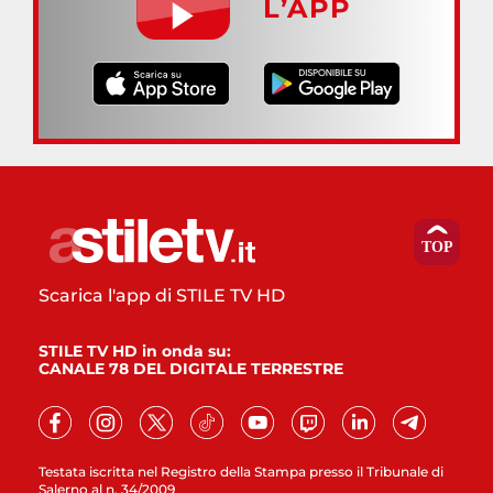
L’APP
Scarica l'app di STILE TV HD
STILE TV HD in onda su:
CANALE 78 DEL DIGITALE TERRESTRE
Testata iscritta nel Registro della Stampa presso il Tribunale di
Salerno al n. 34/2009