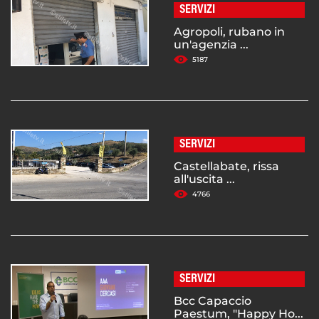
SERVIZI
Agropoli, rubano in
un'agenzia ...
5187
SERVIZI
Castellabate, rissa
all'uscita ...
4766
SERVIZI
Bcc Capaccio
Paestum, "Happy Ho...