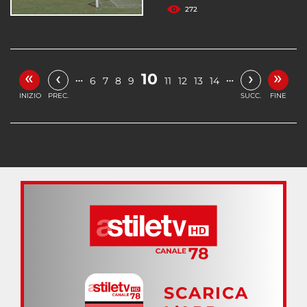
272
«
»
‹
›
10
…
…
6
7
8
9
11
12
13
14
INIZIO
PREC.
SUCC.
FINE
SCARICA