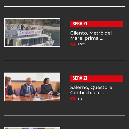
SERVIZI
Cilento, Metrò del
Mare: prima ...
2367
SERVIZI
Salerno, Questore
Conticchio ai...
315