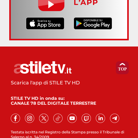
L’APP
Scarica l'app di STILE TV HD
STILE TV HD in onda su:
CANALE 78 DEL DIGITALE TERRESTRE
Testata iscritta nel Registro della Stampa presso il Tribunale di
Salerno al n. 34/2009