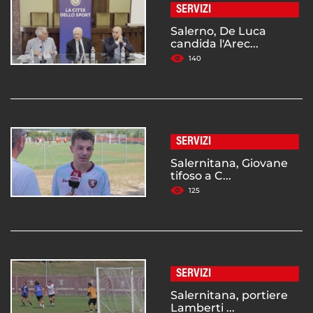
SERVIZI
Salerno, De Luca
candida l'Arec...
140
SERVIZI
Salernitana, Giovane
tifoso a C...
125
SERVIZI
Salernitana, portiere
Lamberti ...