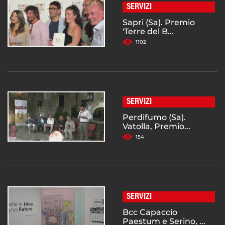
SERVIZI
Sapri (Sa). Premio
'Terre del B...
1102
SERVIZI
Perdifumo (Sa).
Vatolla, Premio...
154
SERVIZI
Bcc Capaccio
Paestum e Serino, ...