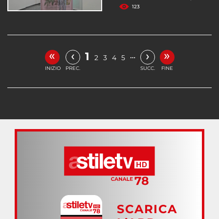
123
«
»
‹
›
1
…
2
3
4
5
INIZIO
PREC.
SUCC.
FINE
SCARICA