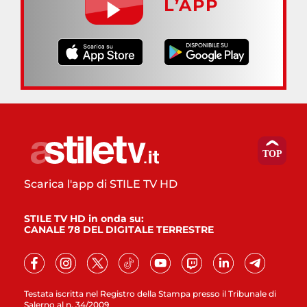
L’APP
Scarica l'app di STILE TV HD
STILE TV HD in onda su:
CANALE 78 DEL DIGITALE TERRESTRE
Testata iscritta nel Registro della Stampa presso il Tribunale di
Salerno al n. 34/2009