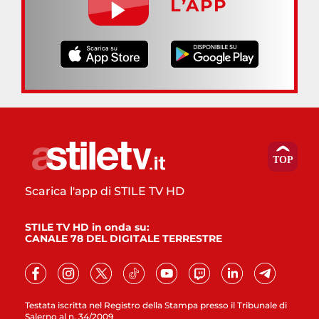
L’APP
Scarica l'app di STILE TV HD
STILE TV HD in onda su:
CANALE 78 DEL DIGITALE TERRESTRE
Testata iscritta nel Registro della Stampa presso il Tribunale di
Salerno al n. 34/2009