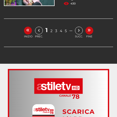
430
«
»
‹
›
1
…
2
3
4
5
INIZIO
PREC.
SUCC.
FINE
SCARICA