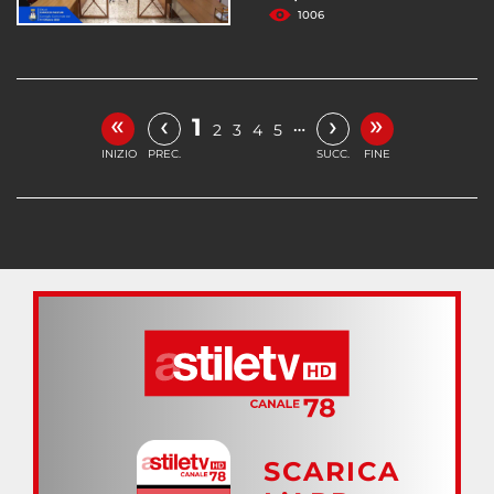
1006
«
»
‹
›
1
…
2
3
4
5
INIZIO
PREC.
SUCC.
FINE
SCARICA