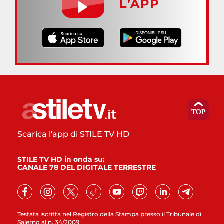
L’APP
Scarica l'app di STILE TV HD
STILE TV HD in onda su:
CANALE 78 DEL DIGITALE TERRESTRE
Testata iscritta nel Registro della Stampa presso il Tribunale di
Salerno al n. 34/2009