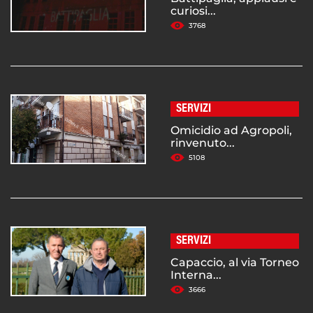
curiosi...
3768
SERVIZI
Omicidio ad Agropoli,
rinvenuto...
5108
SERVIZI
Capaccio, al via Torneo
Interna...
3666