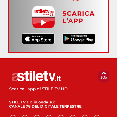
SCARICA
L’APP
Scarica l'app di STILE TV HD
STILE TV HD in onda su:
CANALE 78 DEL DIGITALE TERRESTRE