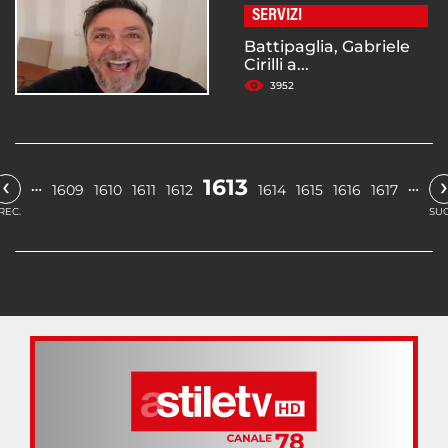
SERVIZI
Battipaglia, Gabriele
Cirilli a...
3952
‹
›
1613
…
…
1609
1610
1611
1612
1614
1615
1616
1617
REC.
SUC