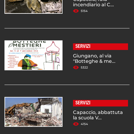
incendiario al C...
5154
SERVIZI
Giungano, al via
"Botteghe & me...
5322
SERVIZI
Capaccio, abbattuta
la scuola V...
4154