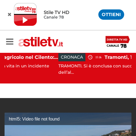
Stile TV HD
OTTIENI
Canale 78
Incidente agricolo nel Cilento: trattore si ribalta, muore 71enne
CRONACA
15:14
un incidente
TRAMONTI. Si è conclusa con successo, alle pri
dell’al...
html5: Video file not found