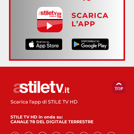
SCARICA
L’APP
Scarica l'app di STILE TV HD
STILE TV HD in onda su:
CANALE 78 DEL DIGITALE TERRESTRE