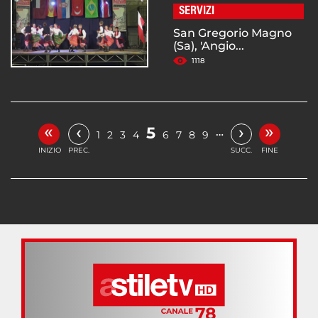
SERVIZI
San Gregorio Magno
(Sa), 'Angio...
1118
«
»
‹
›
5
…
1
2
3
4
6
7
8
9
INIZIO
PREC.
SUCC.
FINE