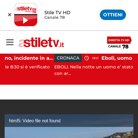
Stile TV HD
OTTIENI
Canale 78
Pontecagnano, incidente in autostrada: 5 giovani feriti
CRONACA
08:13
è verificato
EBOLI. Nella notte un uomo e’ stato aggredito e 
con ar...
html5: Video file not found