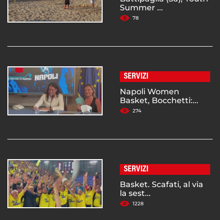
Summer ...
78
SERVIZI
Napoli Women
Basket, Bocchetti:...
274
SERVIZI
Basket. Scafati, al via
la sest...
1228