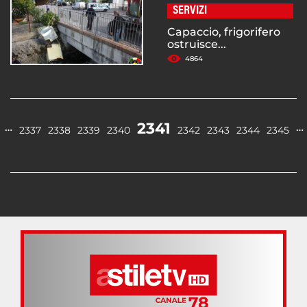
SERVIZI
Capaccio, frigorifero
ostruisce...
4864
2341
…
…
2337
2338
2339
2340
2342
2343
2344
2345