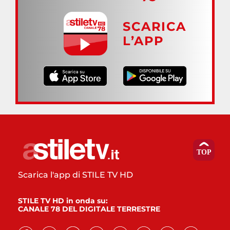
SCARICA
L’APP
Scarica l'app di STILE TV HD
STILE TV HD in onda su:
CANALE 78 DEL DIGITALE TERRESTRE