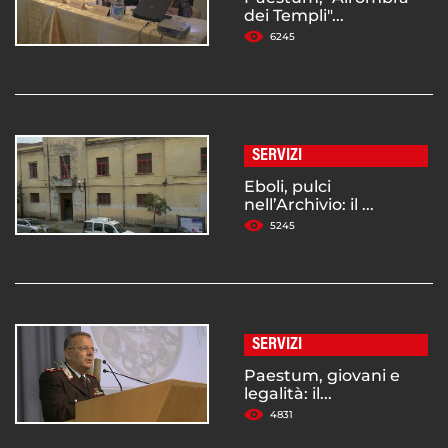
dei Templi"...
6245
SERVIZI
Eboli, pulci
nell’Archivio: il ...
5245
SERVIZI
Paestum, giovani e
legalità: il...
4831