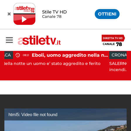
Stile TV HD
OTTIENI
Canale 78
Eboli, uomo aggredito nella notte: indagini in corso
CRONACA
08:09
omo e’ stato aggredito e ferito
SALERNO. L’ANPANA OFFICIA
incendi...
html5: Video file not found