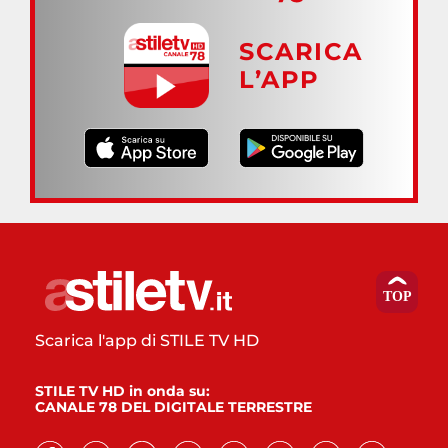
SCARICA
L’APP
Scarica l'app di STILE TV HD
STILE TV HD in onda su:
CANALE 78 DEL DIGITALE TERRESTRE