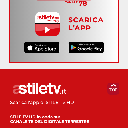
SCARICA
L’APP
Scarica l'app di STILE TV HD
STILE TV HD in onda su:
CANALE 78 DEL DIGITALE TERRESTRE