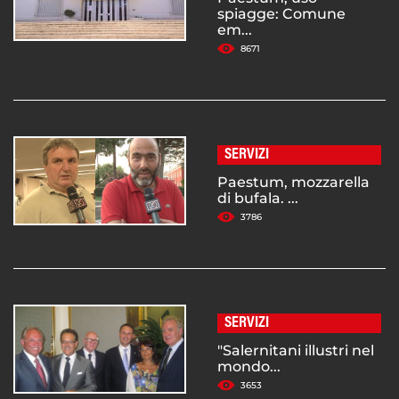
spiagge: Comune
em...
8671
SERVIZI
Paestum, mozzarella
di bufala. ...
3786
SERVIZI
"Salernitani illustri nel
mondo...
3653