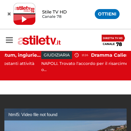
Stile TV HD
OTTIENI
Canale 78
Capaccio Paestum, ingiurie alla Polizia Municipale sui social: indagato un cittadino
GIUDIZIARIA
13:26
 attività
NAPOLI. Trovato l'accordo per il risarcimento tra l'
o...
html5: Video file not found