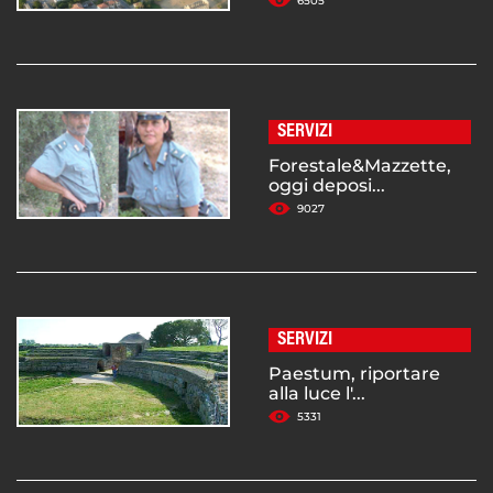
6505
SERVIZI
Forestale&Mazzette,
oggi deposi...
9027
SERVIZI
Paestum, riportare
alla luce l'...
5331