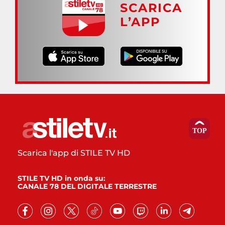
SCARICA
L’APP
Scarica l'app di STILE TV HD
STILE TV HD in onda su:
CANALE 78 DEL DIGITALE TERRESTRE