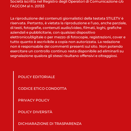
Società iscritta nel Registro degli Operatori di Comunicazione c/o
l’AGCOM al n. 20133
La riproduzione dei contenuti giornalistici della testata STILETV è
riservata. Pertanto, è vietata la riproduzione e l’uso, anche parziale,
di testi, fotografie, contenuti audio/video, filmati, loghi, grafiche
aziendali e pubblicitarie, con qualsiasi dispositivo
elettronico/digitale o per mezzo di fotocopie, registrazioni, cover e
tutto quanto è ascrivibile a copia non autorizzata. La redazione
non è responsabile dei commenti presenti sul sito. Non potendo
esercitare un controllo continuo resta disponibile ad eliminarli su
segnalazione qualora gli stessi risultano offensivi e oltraggiosi.
POLICY EDITORIALE
CODICE ETICO CONDOTTA
PRIVACY POLICY
POLICY DIVERSITÀ
DICHIARAZIONE DI TRASPARENZA