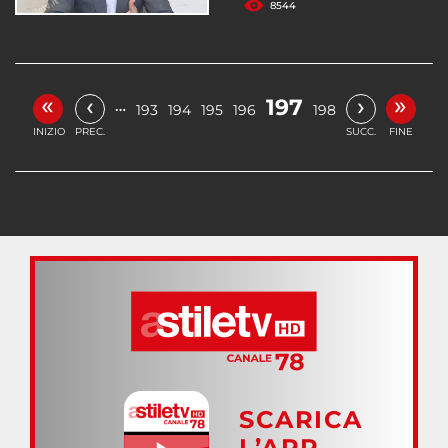
8544
«
»
‹
›
197
…
193
194
195
196
198
INIZIO
PREC.
SUCC.
FINE
SCARICA
L’APP