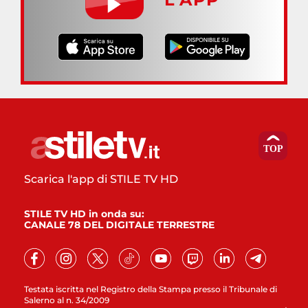
Scarica l'app di STILE TV HD
STILE TV HD in onda su:
CANALE 78 DEL DIGITALE TERRESTRE
Testata iscritta nel Registro della Stampa presso il Tribunale di
Salerno al n. 34/2009