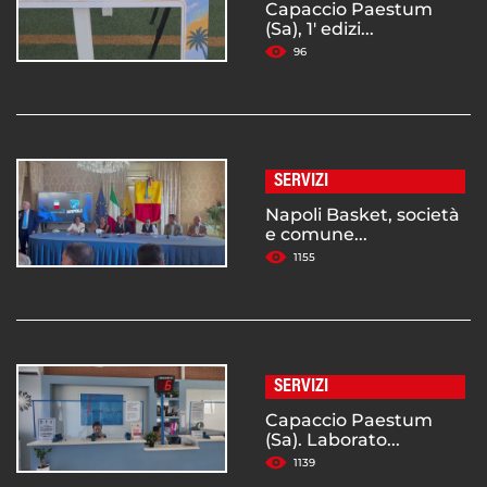
Capaccio Paestum
(Sa), 1' edizi...
96
SERVIZI
Napoli Basket, società
e comune...
1155
SERVIZI
Capaccio Paestum
(Sa). Laborato...
1139