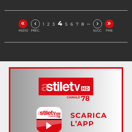
«
»
‹
›
4
…
1
2
3
5
6
7
8
INIZIO
PREC.
SUCC.
FINE
SCARICA
L’APP