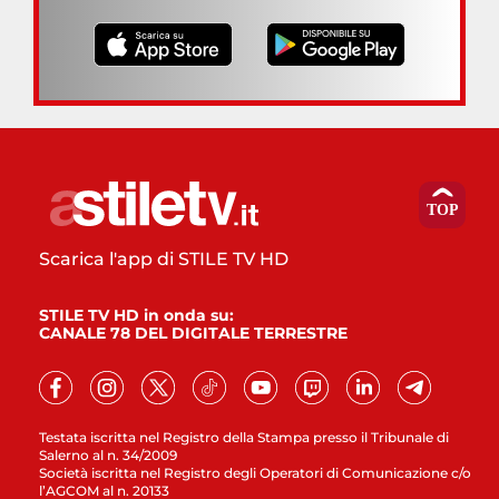
Scarica l'app di STILE TV HD
STILE TV HD in onda su:
CANALE 78 DEL DIGITALE TERRESTRE
Testata iscritta nel Registro della Stampa presso il Tribunale di
Salerno al n. 34/2009
Società iscritta nel Registro degli Operatori di Comunicazione c/o
l’AGCOM al n. 20133