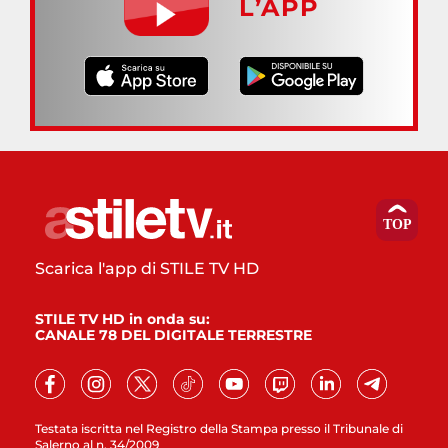
L’APP
Scarica l'app di STILE TV HD
STILE TV HD in onda su:
CANALE 78 DEL DIGITALE TERRESTRE
Testata iscritta nel Registro della Stampa presso il Tribunale di
Salerno al n. 34/2009