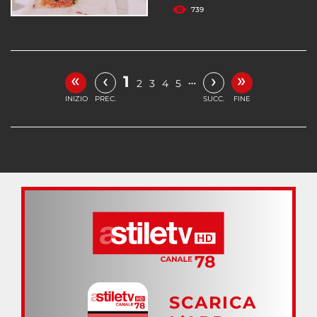
739
«
»
‹
›
1
…
2
3
4
5
INIZIO
PREC.
SUCC.
FINE
SCARICA