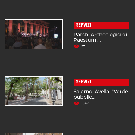
SERVIZI
Parchi Archeologici di
Paestum ...
97
SERVIZI
Salerno, Avella: "Verde
pubblic...
1047