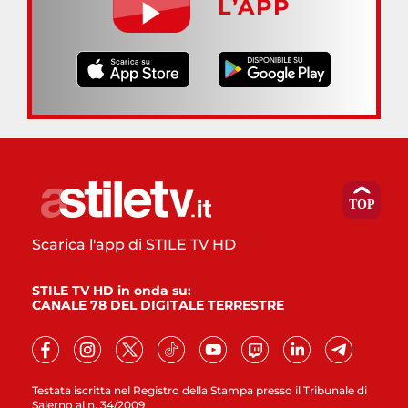
L’APP
Scarica l'app di STILE TV HD
STILE TV HD in onda su:
CANALE 78 DEL DIGITALE TERRESTRE
Testata iscritta nel Registro della Stampa presso il Tribunale di
Salerno al n. 34/2009