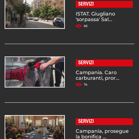
SERVIZI
ISTAT. Giugliano
'sorpassa' Sal...
66
SERVIZI
Campania. Caro
carburanti, pror...
74
SERVIZI
Campania, prosegue
la bonifica ...