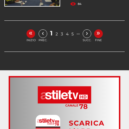
84
«
»
‹
›
1
…
2
3
4
5
INIZIO
PREC.
SUCC.
FINE
SCARICA