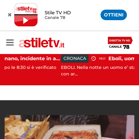
Stile TV HD
OTTIENI
Canale 78
Pontecagnano, incidente in autostrada: 5 giovani feriti
CRONACA
08:13
 è verificato
EBOLI. Nella notte un uomo e’ stato aggredito e
con ar...