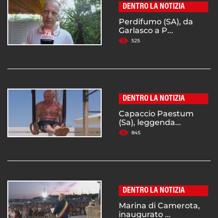
DENTRO LA NOTIZIA
Perdifumo (SA), da
Garlasco a P...
525
DENTRO LA NOTIZIA
Capaccio Paestum
(Sa), leggenda...
845
DENTRO LA NOTIZIA
Marina di Camerota,
inaugurato ...