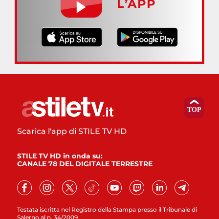
L’APP
Scarica l'app di STILE TV HD
STILE TV HD in onda su:
CANALE 78 DEL DIGITALE TERRESTRE
Testata iscritta nel Registro della Stampa presso il Tribunale di
Salerno al n. 34/2009