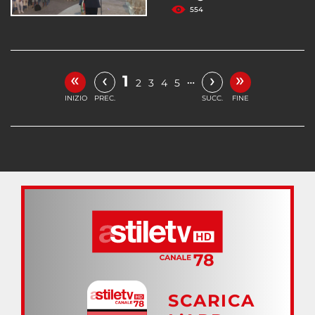
554
«
»
‹
›
1
…
2
3
4
5
INIZIO
PREC.
SUCC.
FINE
SCARICA