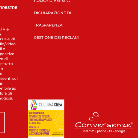
POLICY DIVERSITÀ
ERRESTRE
DICHIARAZIONE DI
TRASPARENZA
LETV è
a
GESTIONE DEI RECLAMI
ziale, di
dio/video,
i e
spositivo
zo di
 e tutto
on
 è
esenti sul
un
nibile ad
ora gli
aggiosi.