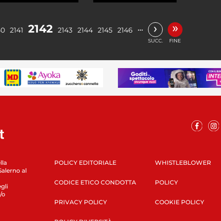
»
›
2142
…
40
2141
2143
2144
2145
2146
SUCC.
FINE
lla
POLICY EDITORIALE
WHISTLEBLOWER
Salerno al
CODICE ETICO CONDOTTA
POLICY
gli
/o
PRIVACY POLICY
COOKIE POLICY