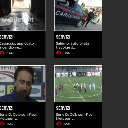
SERVIZI
SERVIZI
Capaccio, appiccato
Salerno, auto pirata
incendio ne...
travolge d...
4527
1666
SERVIZI
SERVIZI
Serie D, Gelbison-Real
Serie D, Gelbison-Real
Metapont...
Metapont...
6552
2205