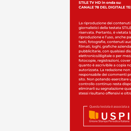
STILE TV HD in onda su:
CANALE 78 DEL DIGITALE T
La riproduzione dei contenuti
giornalistici della testata STI
riservata. Pertanto, è vietata l
riproduzione e l’uso, anche par
testi, fotografie, contenuti au
filmati, loghi, grafiche aziendal
pubblicitarie, con qualsiasi di
elettronico/digitale o per mez
fotocopie, registrazioni, cover
quanto è ascrivibile a copia n
autorizzata. La redazione non
responsabile dei commenti pr
sito. Non potendo esercitare 
controllo continuo resta dispo
eliminarli su segnalazione qual
stessi risultano offensivi e oltr