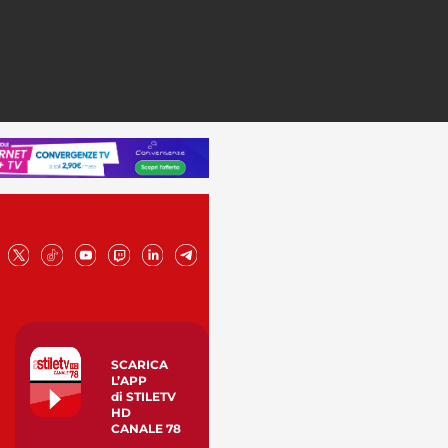
SCARICA
L’APP
di STILETV
HD
CANALE 78