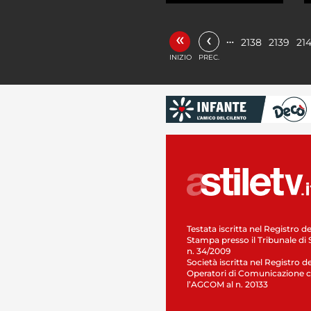
«
‹
…
2138
2139
21
INIZIO
PREC.
Testata iscritta nel Registro de
Stampa presso il Tribunale di 
n. 34/2009
Società iscritta nel Registro de
Operatori di Comunicazione c
l’AGCOM al n. 20133