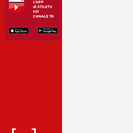
L’APP
di STILETV
HD
CANALE 78