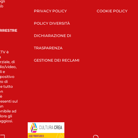
gli
/o
PRIVACY POLICY
COOKIE POLICY
POLICY DIVERSITÀ
ERRESTRE
DICHIARAZIONE DI
TRASPARENZA
LETV è
a
GESTIONE DEI RECLAMI
ziale, di
dio/video,
i e
spositivo
zo di
 e tutto
on
 è
esenti sul
un
nibile ad
ora gli
aggiosi.