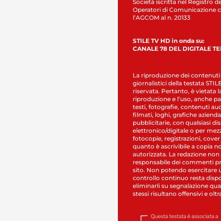
Società iscritta nel Registro de
Operatori di Comunicazione c
l’AGCOM al n. 20133
STILE TV HD in onda su:
CANALE 78 DEL DIGITALE T
La riproduzione dei contenuti
giornalistici della testata STI
riservata. Pertanto, è vietata l
riproduzione e l’uso, anche par
testi, fotografie, contenuti au
filmati, loghi, grafiche aziendal
pubblicitarie, con qualsiasi di
elettronico/digitale o per mez
fotocopie, registrazioni, cover
quanto è ascrivibile a copia n
autorizzata. La redazione non
responsabile dei commenti pr
sito. Non potendo esercitare 
controllo continuo resta dispo
eliminarli su segnalazione qual
stessi risultano offensivi e oltr