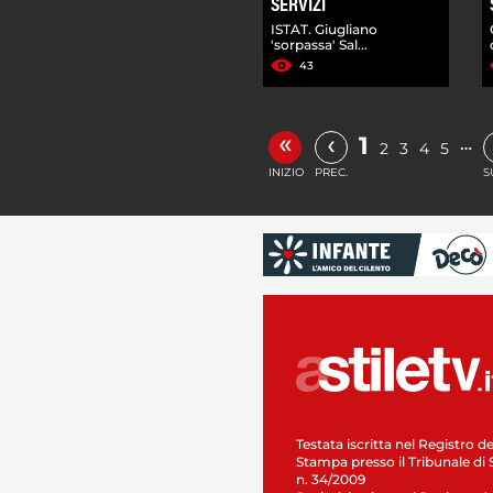
SERVIZI
ISTAT. Giugliano
'sorpassa' Sal...
43
«
‹
1
…
2
3
4
5
INIZIO
PREC.
S
Testata iscritta nel Registro de
Stampa presso il Tribunale di 
n. 34/2009