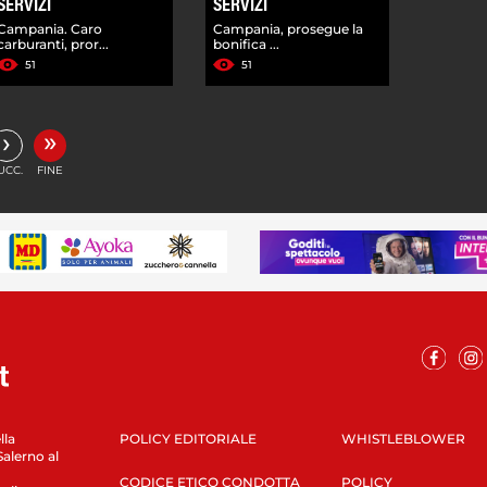
SERVIZI
SERVIZI
Campania. Caro
Campania, prosegue la
carburanti, pror...
bonifica ...
51
51
»
›
UCC.
FINE
lla
POLICY EDITORIALE
WHISTLEBLOWER
Salerno al
CODICE ETICO CONDOTTA
POLICY