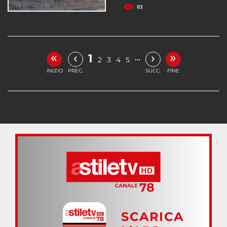
83
«
»
‹
›
1
…
2
3
4
5
INIZIO
PREC.
SUCC.
FINE
SCARICA