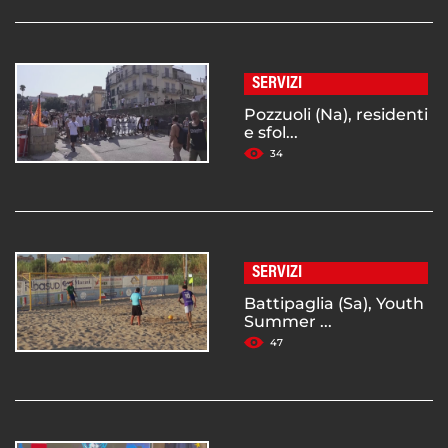
SERVIZI
Pozzuoli (Na), residenti
e sfol...
34
SERVIZI
Battipaglia (Sa), Youth
Summer ...
47