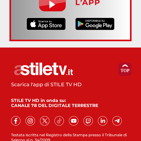
L’APP
Scarica l'app di STILE TV HD
STILE TV HD in onda su:
CANALE 78 DEL DIGITALE TERRESTRE
Testata iscritta nel Registro della Stampa presso il Tribunale di
Salerno al n. 34/2009