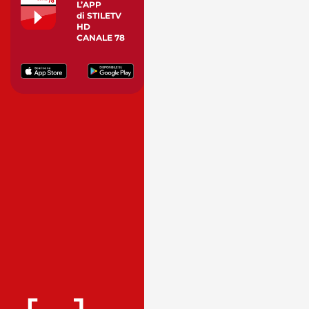
L’APP
di STILETV
HD
CANALE 78