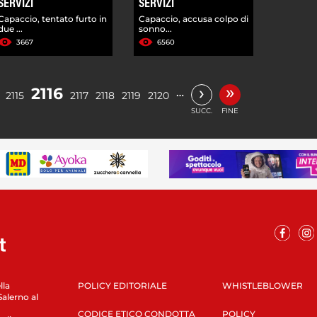
SERVIZI
SERVIZI
Capaccio, tentato furto in
Capaccio, accusa colpo di
due ...
sonno...
3667
6560
»
›
2116
…
2115
2117
2118
2119
2120
SUCC.
FINE
lla
POLICY EDITORIALE
WHISTLEBLOWER
Salerno al
CODICE ETICO CONDOTTA
POLICY