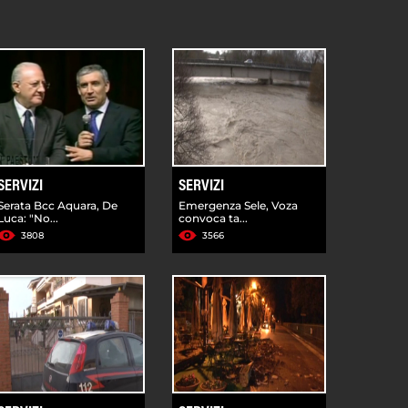
SERVIZI
SERVIZI
Serata Bcc Aquara, De
Emergenza Sele, Voza
Luca: "No...
convoca ta...
3808
3566