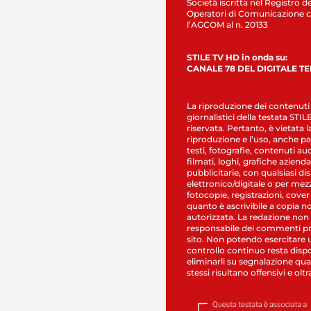
Società iscritta nel Registro de
Operatori di Comunicazione c
l’AGCOM al n. 20133
STILE TV HD in onda su:
CANALE 78 DEL DIGITALE T
La riproduzione dei contenuti
giornalistici della testata STI
riservata. Pertanto, è vietata l
riproduzione e l’uso, anche par
testi, fotografie, contenuti au
filmati, loghi, grafiche aziendal
pubblicitarie, con qualsiasi di
elettronico/digitale o per mez
fotocopie, registrazioni, cover
quanto è ascrivibile a copia n
autorizzata. La redazione non
responsabile dei commenti pr
sito. Non potendo esercitare 
controllo continuo resta dispo
eliminarli su segnalazione qual
stessi risultano offensivi e oltr