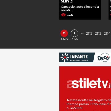
SERVIZI
Capaccio, auto s'incendia
mentr...
3725
«
‹
…
2112
2113
2114
INIZIO
PREC.
Testata iscritta nel Registro de
Stampa presso il Tribunale di 
n. 34/2009