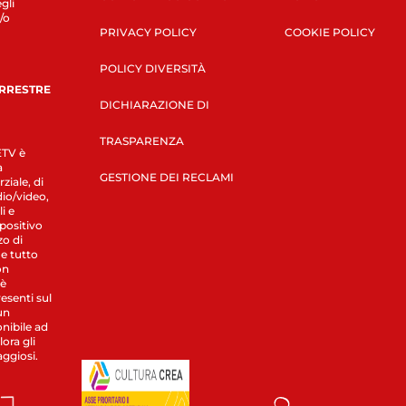
gli
/o
PRIVACY POLICY
COOKIE POLICY
POLICY DIVERSITÀ
ERRESTRE
DICHIARAZIONE DI
TRASPARENZA
LETV è
a
GESTIONE DEI RECLAMI
ziale, di
dio/video,
i e
spositivo
zo di
 e tutto
on
 è
esenti sul
un
nibile ad
ora gli
aggiosi.