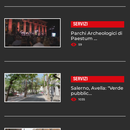
SERVIZI
Parchi Archeologici di
Paestum ...
59
SERVIZI
Salerno, Avella: "Verde
pubblic...
1035