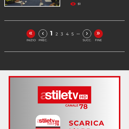
51
«
»
‹
›
1
…
2
3
4
5
INIZIO
PREC.
SUCC.
FINE
SCARICA