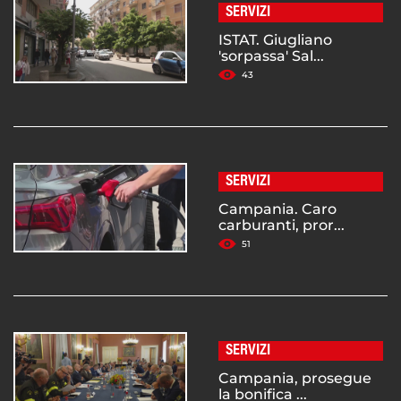
SERVIZI
ISTAT. Giugliano
'sorpassa' Sal...
43
SERVIZI
Campania. Caro
carburanti, pror...
51
SERVIZI
Campania, prosegue
la bonifica ...