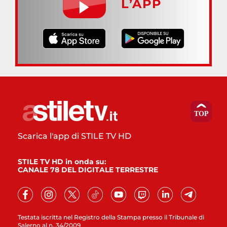
L’APP
Scarica l'app di STILE TV HD
STILE TV HD in onda su:
CANALE 78 DEL DIGITALE TERRESTRE
Testata iscritta nel Registro della Stampa presso il Tribunale di
Salerno al n. 34/2009