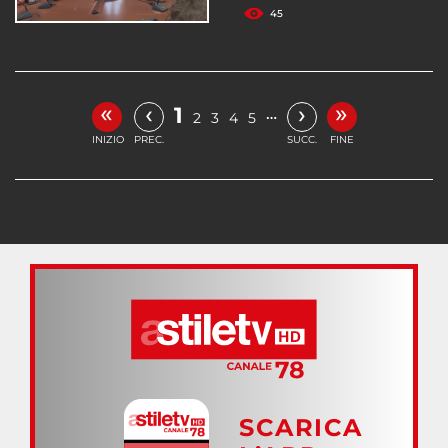
45
«
»
‹
›
1
…
2
3
4
5
INIZIO
PREC.
SUCC.
FINE
SCARICA