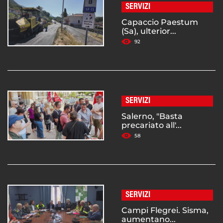
SERVIZI
Capaccio Paestum
(Sa), ulterior...
92
SERVIZI
Salerno, "Basta
precariato all'...
58
SERVIZI
Campi Flegrei. Sisma,
aumentano...