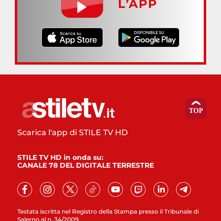
L’APP
Scarica l'app di STILE TV HD
STILE TV HD in onda su:
CANALE 78 DEL DIGITALE TERRESTRE
Testata iscritta nel Registro della Stampa presso il Tribunale di
Salerno al n. 34/2009