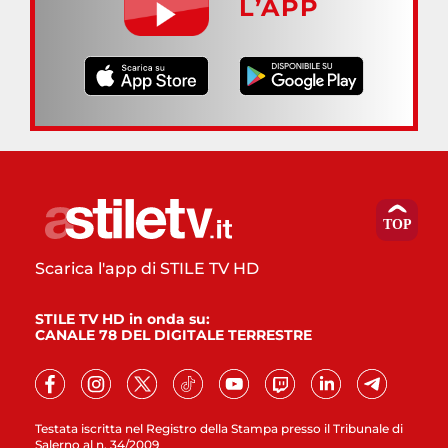
L’APP
Scarica l'app di STILE TV HD
STILE TV HD in onda su:
CANALE 78 DEL DIGITALE TERRESTRE
Testata iscritta nel Registro della Stampa presso il Tribunale di
Salerno al n. 34/2009