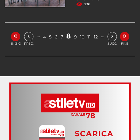
236
«
»
‹
›
8
…
…
4
5
6
7
9
10
11
12
INIZIO
PREC.
SUCC.
FINE
SCARICA