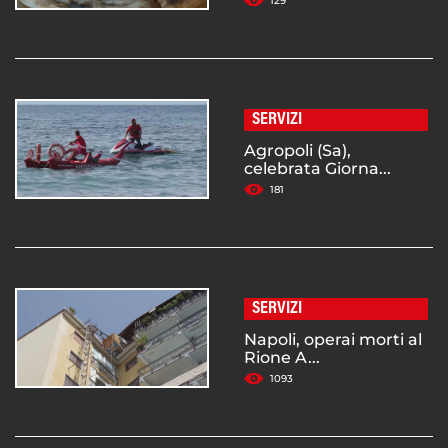
129
SERVIZI
Agropoli (Sa),
celebrata Giorna...
181
SERVIZI
Napoli, operai morti al
Rione A...
1093