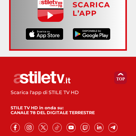
SCARICA
L’APP
Scarica l'app di STILE TV HD
STILE TV HD in onda su:
CANALE 78 DEL DIGITALE TERRESTRE