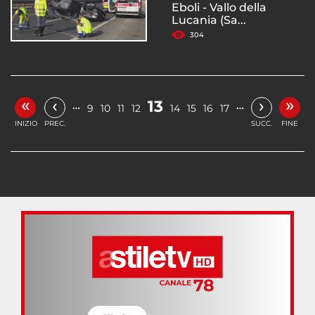
Eboli - Vallo della
Lucania (Sa...
304
«
»
‹
›
13
…
…
9
10
11
12
14
15
16
17
INIZIO
PREC.
SUCC.
FINE