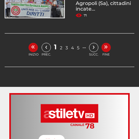
Agropoli (Sa), cittadini
incate...
71
«
»
‹
›
1
…
2
3
4
5
INIZIO
PREC.
SUCC.
FINE