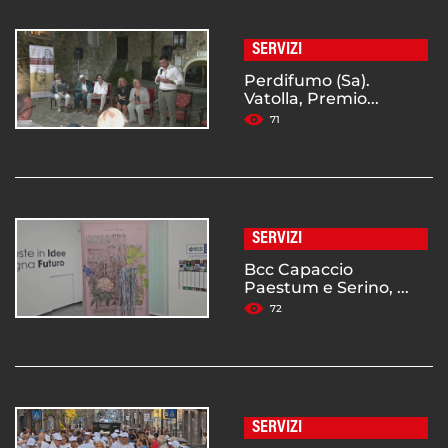
SERVIZI
Perdifumo (Sa).
Vatolla, Premio...
71
SERVIZI
Bcc Capaccio
Paestum e Serino, ...
72
SERVIZI