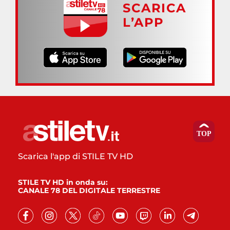
SCARICA
L’APP
Scarica l'app di STILE TV HD
STILE TV HD in onda su:
CANALE 78 DEL DIGITALE TERRESTRE