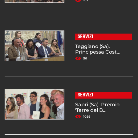
107
SERVIZI
Teggiano (Sa).
Principessa Cost...
56
SERVIZI
Sapri (Sa). Premio
'Terre del B...
1059