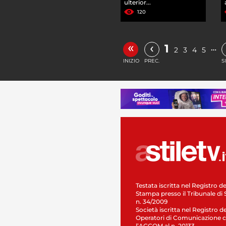
ulterior...
120
«
‹
1
…
2
3
4
5
INIZIO
PREC.
S
Testata iscritta nel Registro de
Stampa presso il Tribunale di 
n. 34/2009
Società iscritta nel Registro de
Operatori di Comunicazione c
l’AGCOM al n. 20133