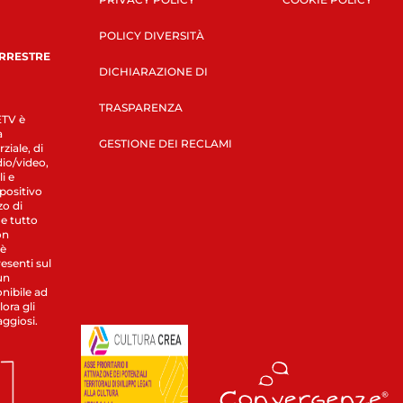
POLICY DIVERSITÀ
ERRESTRE
DICHIARAZIONE DI
TRASPARENZA
LETV è
a
GESTIONE DEI RECLAMI
ziale, di
dio/video,
i e
spositivo
zo di
 e tutto
on
 è
esenti sul
un
nibile ad
ora gli
aggiosi.