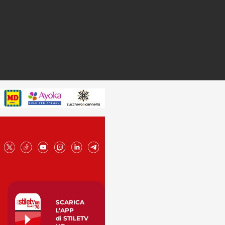
SCARICA
L’APP
di STILETV