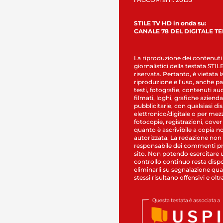
STILE TV HD in onda su:
CANALE 78 DEL DIGITALE T
La riproduzione dei contenuti
giornalistici della testata STI
riservata. Pertanto, è vietata l
riproduzione e l’uso, anche par
testi, fotografie, contenuti au
filmati, loghi, grafiche aziendal
pubblicitarie, con qualsiasi di
elettronico/digitale o per mez
fotocopie, registrazioni, cover
quanto è ascrivibile a copia n
autorizzata. La redazione non
responsabile dei commenti pr
sito. Non potendo esercitare 
controllo continuo resta dispo
eliminarli su segnalazione qual
stessi risultano offensivi e oltr