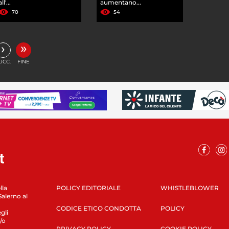
all'...
aumentano...
70
54
»
›
UCC.
FINE
lla
POLICY EDITORIALE
WHISTLEBLOWER
Salerno al
CODICE ETICO CONDOTTA
POLICY
gli
/o
PRIVACY POLICY
COOKIE POLICY