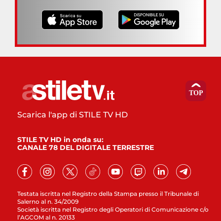
Scarica l'app di STILE TV HD
STILE TV HD in onda su:
CANALE 78 DEL DIGITALE TERRESTRE
Testata iscritta nel Registro della Stampa presso il Tribunale di
Salerno al n. 34/2009
Società iscritta nel Registro degli Operatori di Comunicazione c/o
l’AGCOM al n. 20133