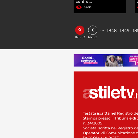
contro ...
3483
«
‹
…
1848
1849
18
INIZIO
PREC.
Testata iscritta nel Registro de
Stampa presso il Tribunale di 
n. 34/2009
Società iscritta nel Registro de
Operatori di Comunicazione c
l’AGCOM al n. 20133