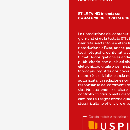
STILE TV HD in onda su:
CANALE 78 DEL DIGITALE T
La riproduzione dei contenuti
giornalistici della testata STI
riservata. Pertanto, è vietata l
riproduzione e l’uso, anche par
testi, fotografie, contenuti au
filmati, loghi, grafiche aziendal
pubblicitarie, con qualsiasi di
elettronico/digitale o per mez
fotocopie, registrazioni, cover
quanto è ascrivibile a copia n
autorizzata. La redazione non
responsabile dei commenti pr
sito. Non potendo esercitare 
controllo continuo resta dispo
eliminarli su segnalazione qual
stessi risultano offensivi e oltr