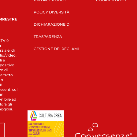
POLICY DIVERSITÀ
ERRESTRE
DICHIARAZIONE DI
TRASPARENZA
LETV è
a
GESTIONE DEI RECLAMI
ziale, di
dio/video,
i e
spositivo
zo di
 e tutto
on
 è
esenti sul
un
nibile ad
ora gli
aggiosi.