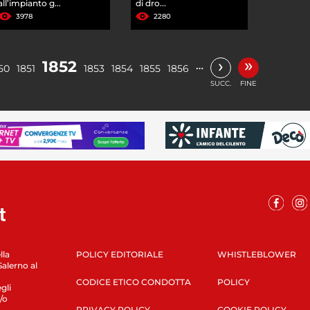
all’impianto g...
di dro...
3978
2280
»
›
1852
…
50
1851
1853
1854
1855
1856
SUCC.
FINE
lla
POLICY EDITORIALE
WHISTLEBLOWER
Salerno al
CODICE ETICO CONDOTTA
POLICY
gli
/o
PRIVACY POLICY
COOKIE POLICY