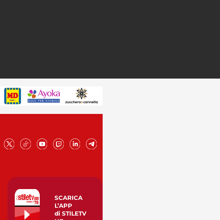
SCARICA
L’APP
di STILETV