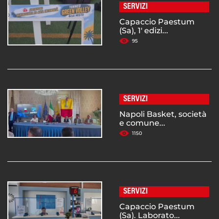
SERVIZI
Capaccio Paestum
(Sa), 1' edizi...
95
SERVIZI
Napoli Basket, società
e comune...
1150
SERVIZI
Capaccio Paestum
(Sa). Laborato...