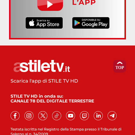
L’APP
Scarica l'app di STILE TV HD
STILE TV HD in onda su:
CANALE 78 DEL DIGITALE TERRESTRE
Testata iscritta nel Registro della Stampa presso il Tribunale di
Salerno al n. 34/2009