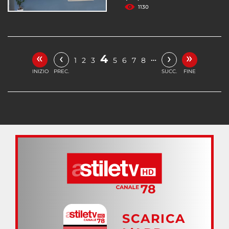
1130
«
»
‹
›
4
…
1
2
3
5
6
7
8
INIZIO
PREC.
SUCC.
FINE
SCARICA