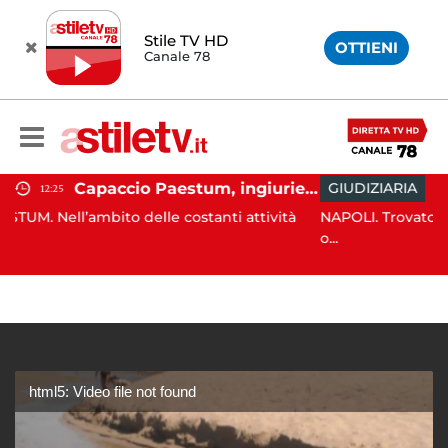
Stile TV HD
OTTIENI
Canale 78
Capaccio Paestum, ingiurie alla Polizia Municipale sui social: indagato un cittadino
GIUDIZIARIA
13:26
 delle costanti attività
NAPOLI. Trovato l'accordo per il ris
o...
html5: Video file not found