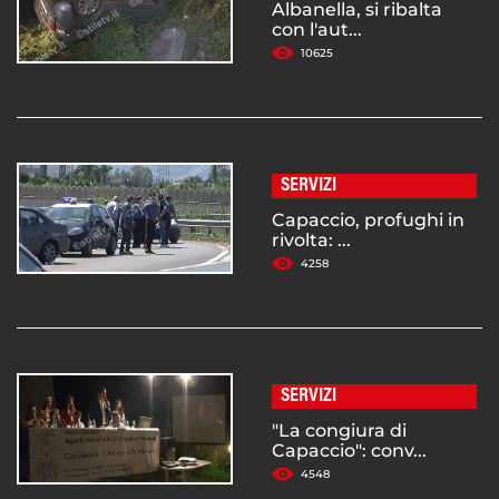
Albanella, si ribalta
con l'aut...
10625
SERVIZI
Capaccio, profughi in
rivolta: ...
4258
SERVIZI
"La congiura di
Capaccio": conv...
4548