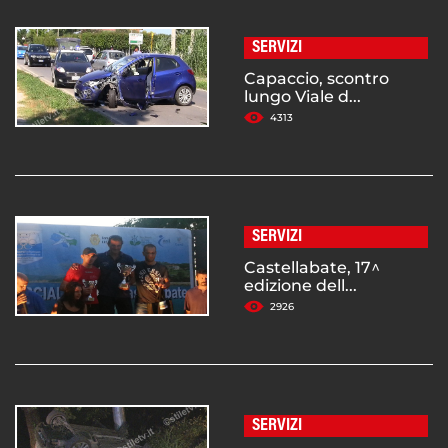
SERVIZI
Capaccio, scontro
lungo Viale d...
4313
SERVIZI
Castellabate, 17^
edizione dell...
2926
SERVIZI