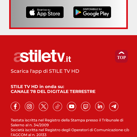
Scarica l'app di STILE TV HD
STILE TV HD in onda su:
CANALE 78 DEL DIGITALE TERRESTRE
Testata iscritta nel Registro della Stampa presso il Tribunale di
Salerno al n. 34/2009
Società iscritta nel Registro degli Operatori di Comunicazione c/o
l’AGCOM al n. 20133