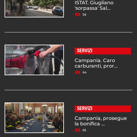
ISTAT. Giugliano
'sorpassa' Sal...
56
SERVIZI
Campania. Caro
carburanti, pror...
64
SERVIZI
Campania, prosegue
la bonifica ...
65