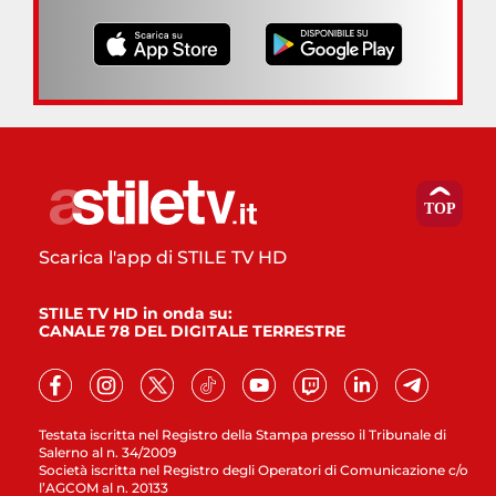
Scarica l'app di STILE TV HD
STILE TV HD in onda su:
CANALE 78 DEL DIGITALE TERRESTRE
Testata iscritta nel Registro della Stampa presso il Tribunale di
Salerno al n. 34/2009
Società iscritta nel Registro degli Operatori di Comunicazione c/o
l’AGCOM al n. 20133