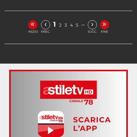
«
»
‹
›
1
…
2
3
4
5
INIZIO
PREC.
SUCC.
FINE
SCARICA
L’APP