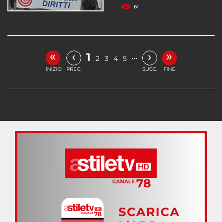
61
«
»
‹
›
1
…
2
3
4
5
INIZIO
PREC.
SUCC.
FINE
SCARICA