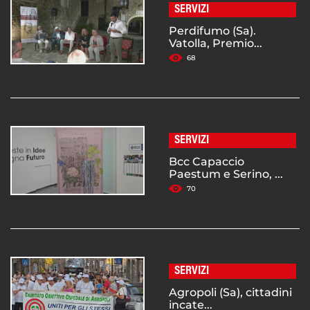
SERVIZI
Perdifumo (Sa).
Vatolla, Premio...
68
SERVIZI
Bcc Capaccio
Paestum e Serino, ...
70
SERVIZI
Agropoli (Sa), cittadini
incate...