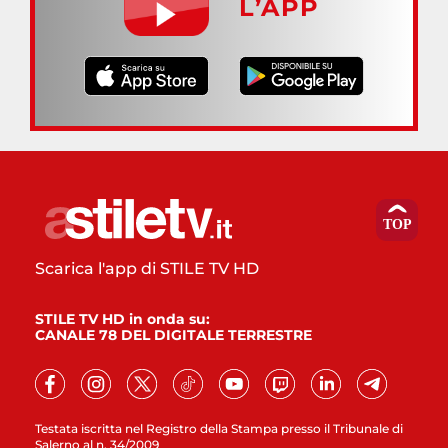
L’APP
Scarica l'app di STILE TV HD
STILE TV HD in onda su:
CANALE 78 DEL DIGITALE TERRESTRE
Testata iscritta nel Registro della Stampa presso il Tribunale di
Salerno al n. 34/2009