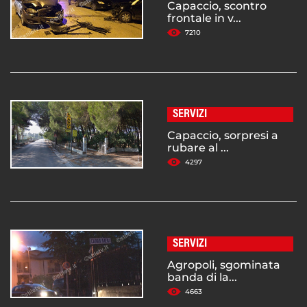
Capaccio, scontro
frontale in v...
7210
SERVIZI
Capaccio, sorpresi a
rubare al ...
4297
SERVIZI
Agropoli, sgominata
banda di la...
4663