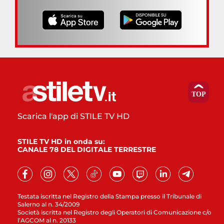
Scarica l'app di STILE TV HD
STILE TV HD in onda su:
CANALE 78 DEL DIGITALE TERRESTRE
Testata iscritta nel Registro della Stampa presso il Tribunale di
Salerno al n. 34/2009
Società iscritta nel Registro degli Operatori di Comunicazione c/o
l’AGCOM al n. 20133