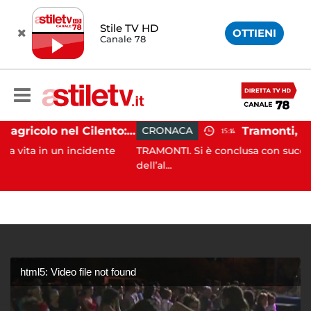
Stile TV HD
OTTIENI
Canale 78
Incidente agricolo nel Cilento: trattore si ribalta, muore 71enne
CRONACA
15:14
un incidente
TRAMONTI. Si è conclusa con successo, alle pr
dell’al...
html5: Video file not found