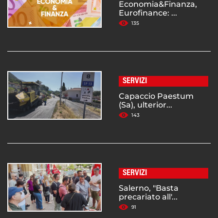
Economia&Finanza,
Eurofinance: ...
135
SERVIZI
Capaccio Paestum
(Sa), ulterior...
143
SERVIZI
Salerno, "Basta
precariato all'...
91