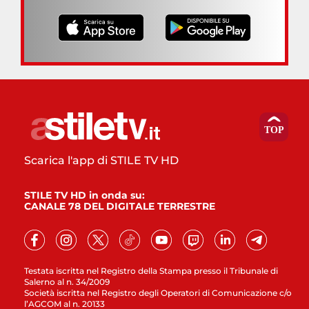
Scarica l'app di STILE TV HD
STILE TV HD in onda su:
CANALE 78 DEL DIGITALE TERRESTRE
Testata iscritta nel Registro della Stampa presso il Tribunale di
Salerno al n. 34/2009
Società iscritta nel Registro degli Operatori di Comunicazione c/o
l’AGCOM al n. 20133