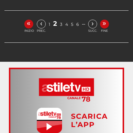
«
»
‹
›
2
…
1
3
4
5
6
INIZIO
PREC.
SUCC.
FINE
SCARICA
L’APP