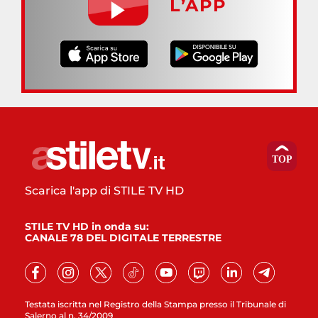
L’APP
Scarica l'app di STILE TV HD
STILE TV HD in onda su:
CANALE 78 DEL DIGITALE TERRESTRE
Testata iscritta nel Registro della Stampa presso il Tribunale di
Salerno al n. 34/2009