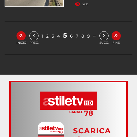
280
«
»
‹
›
5
…
1
2
3
4
6
7
8
9
INIZIO
PREC.
SUCC.
FINE
SCARICA