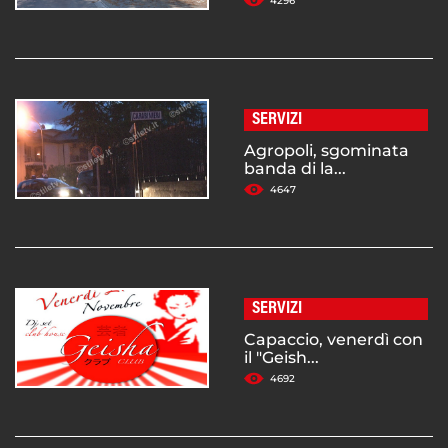
4296
SERVIZI
Agropoli, sgominata
banda di la...
4647
SERVIZI
Capaccio, venerdì con
il "Geish...
4692