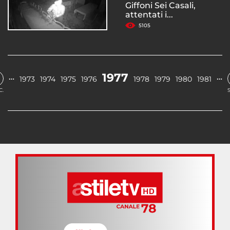
Giffoni Sei Casali,
attentati i...
5105
1977
…
…
1973
1974
1975
1976
1978
1979
1980
1981
C.