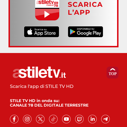
SCARICA
L’APP
Scarica l'app di STILE TV HD
STILE TV HD in onda su:
CANALE 78 DEL DIGITALE TERRESTRE