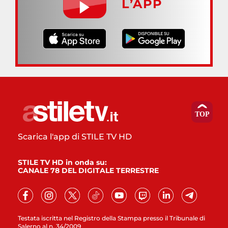
L’APP
Scarica l'app di STILE TV HD
STILE TV HD in onda su:
CANALE 78 DEL DIGITALE TERRESTRE
Testata iscritta nel Registro della Stampa presso il Tribunale di
Salerno al n. 34/2009