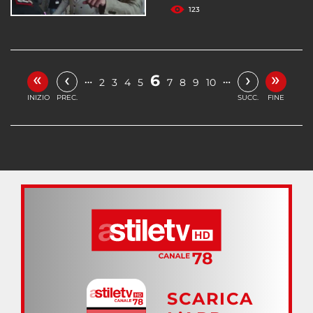
123
«
»
‹
›
6
…
…
2
3
4
5
7
8
9
10
INIZIO
PREC.
SUCC.
FINE
SCARICA